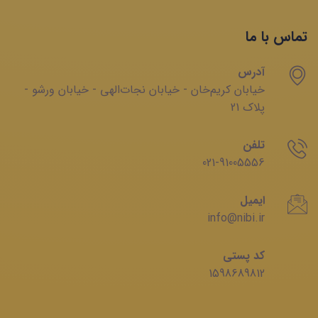
تماس با ما
آدرس
خیابان‌ کریم‌‌خان - خیابان ‌نجات‌الهی - خیابان ‌ورشو -
پلاک 21
تلفن
021-91005556
ایمیل
info@nibi.ir
کد پستی
1598689812