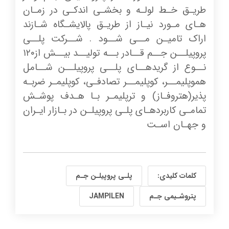
طریـق خـط لولـه و بخشـی اندکـی در زمـان
هـای مـورد نیـاز از طریـق پالایشـگاه شـازند
اراک تامیـن مــی شــود . شــرکت پلــی
پروپیلــن جــم قــادر بــه تولیــد بیــش از۱۲۰
نــوع از گریدهــای پلــی پروپیلــن شــامل
هموپلیمــر، کوپلیمــر تصادفـی، کوپلیمـر ضربـه
پذیر(هتروفـاز) و ترپلیمـر بـا هـدف پوشـش
تمامـی کاربردهـای پلـی پروپیلـن در بـازار ایـران
و جهـان اسـت
کلمات کلیدی:
پلـی پروپیلـن جـم
پتروشـیمی جـم
JAMPILEN