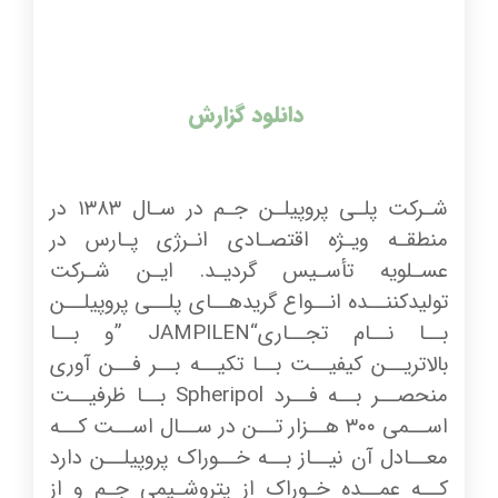
دانلود گزارش
شـرکت پلـی پروپیلـن جـم در سـال ۱۳۸۳ در
منطقـه ویـژه اقتصـادی انـرژی پـارس در
عسـلویه تأسـیس گردیـد. ایـن شـرکت
تولیدکننــده انــواع گریدهــای پلــی پروپیلــن
بــا نــام تجــاری“JAMPILEN ”و بــا
بالاتریــن کیفیــت بــا تکیــه بــر فــن آوری
منحصــر بــه فــرد Spheripol بــا ظرفیــت
اســمی ۳۰۰ هــزار تــن در ســال اســت کــه
معــادل آن نیــاز بــه خــوراک پروپیلــن دارد
کــه عمــده خـوراک از پتروشـیمی جـم و از