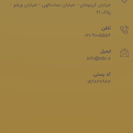
خیابان‌ کریم‌‌خان - خیابان ‌نجات‌الهی - خیابان ‌ورشو -
پلاک 21
تلفن
021-91005556
ایمیل
info@nibi.ir
کد پستی
1598689812