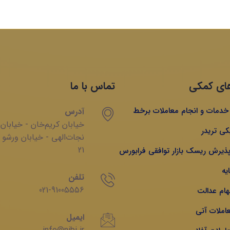
ای کمکی
تماس با ما
ه خدمات و انجام معاملات برخط
آدرس
خیابان‌ کریم‌‌خان - خیابان
کی تریدر
‌نجات‌الهی - خیابان ‌ورشو 
21
 پذیرش ریسک بازار توافقی فرابورس
یه
تلفن
021-91005556
هام عدالت
عاملات آتی
ایمیل