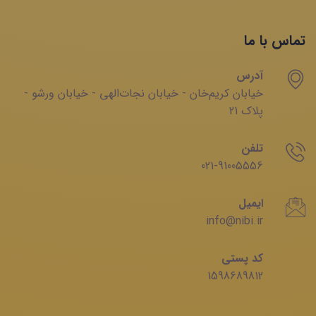
تماس با ما
آدرس
خیابان‌ کریم‌‌خان - خیابان ‌نجات‌الهی - خیابان ‌ورشو -
پلاک 21
تلفن
021-91005556
ایمیل
info@nibi.ir
کد پستی
1598689812