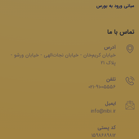
مبانی ورود به بورس
تماس با ما
آدرس
خیابان‌ کریم‌‌خان - خیابان ‌نجات‌الهی - خیابان ‌ورشو -
پلاک 21
تلفن
021-91005556
ایمیل
info@nibi.ir
کد پستی
1598689812