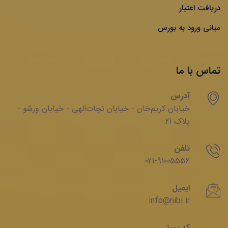
دریافت اعتبار
مبانی ورود به بورس
تماس با ما
آدرس
خیابان‌ کریم‌‌خان - خیابان ‌نجات‌الهی - خیابان ‌ورشو -
پلاک 21
تلفن
021-91005556
ایمیل
info@nibi.ir
کد پستی