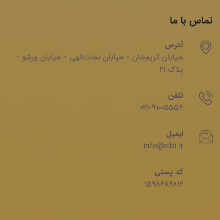
تماس با ما
آدرس
خیابان‌ کریم‌‌خان - خیابان ‌نجات‌الهی - خیابان ‌ورشو -
پلاک 21
تلفن
021-91005556
ایمیل
info@nibi.ir
کد پستی
1598689812