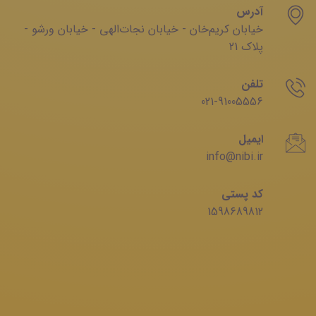
آدرس
خیابان‌ کریم‌‌خان - خیابان ‌نجات‌الهی - خیابان ‌ورشو -
پلاک 21
تلفن
021-91005556
ایمیل
info@nibi.ir
کد پستی
1598689812