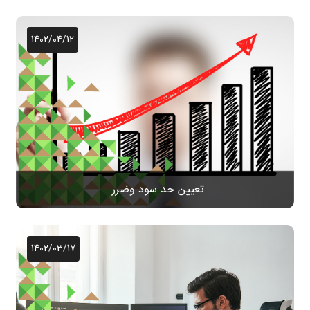
1402/04/12
تعیین حد سود وضرر
1402/03/17