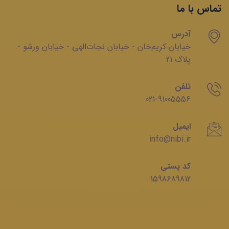
تماس با ما
آدرس
خیابان‌ کریم‌‌خان - خیابان ‌نجات‌الهی - خیابان ‌ورشو -
پلاک 21
تلفن
021-91005556
ایمیل
info@nibi.ir
کد پستی
1598689812