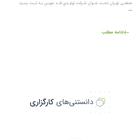
صنعتـي تهـران تحـت عنـوان شـركت توليـدي قنـد جويـن بـه ثبـت رسـيد
...
ادامه مطلب
دانستنی‌های
کارگزاری