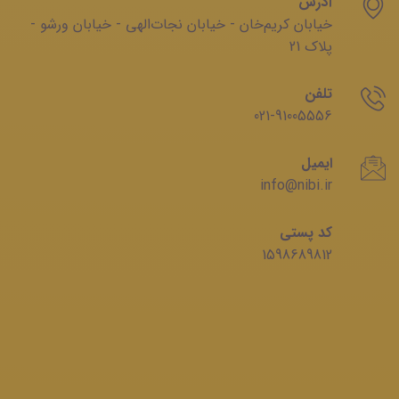
آدرس
خیابان‌ کریم‌‌خان - خیابان ‌نجات‌الهی - خیابان ‌ورشو -
پلاک 21
تلفن
021-91005556
ایمیل
info@nibi.ir
کد پستی
1598689812