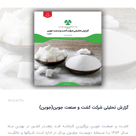
1401/09/20
گزارش تحلیلی شرکت کشت و صنعت جوین(جوین)
کشـت و صنعـت جویـن بزرگتریـن کارخانـه قنـد چغنـدر کشـور در بهمـن مـاه
سـال ۱۳۵۴ بـا سـرمایه دویسـت میلیـون ريـال در اداره ثبـت شـركتها و مالكيـت