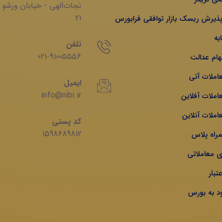
‌نجات‌الهی - خیابان ‌ورشو 
21
 پذیرش ریسک بازار توافقی فرابورس
یه
تلفن
021-91005556
هام عدالت
عاملات آتی
ایمیل
info@nibi.ir
املات آفلاین
املات آنلاین
کد پستی
1598689812
مراه پلاس
ی معاملاتی
تبار
ود به بورس