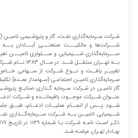
ســـرمایه‌گذاری شـــیمیایی و ســـلولزی تامیـــن تغیی
بــه تهــران من
تغییــر یافــت و نــوع شــرکت از ســهامی خــاص 
گاز تامیـن در شـرکت سـرمایه گـذاری صنایـع پتروشـیم
عنــوان شــرکت موجــود، باقیمانــده و شــرکت ادغــا
شــیمیایی تامیــن بــه شــرکت ســرمایه‌گــذاری نفــ
بهـادار تهـران عرضـه شـد.