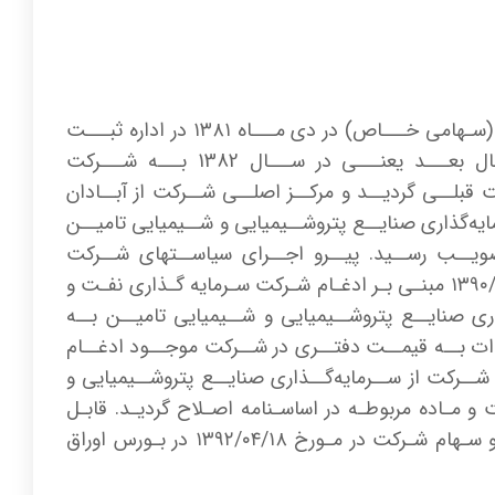
شـرکت سـرمایه‌گذاری نفـت، گاز و پتروشـیمی تامیـن (سـهامی عـام)، در ابتـدا بـا نـام شـرکت پالایـش روغـن آبـادان (سـهامی خـــاص) در دی مـــاه ۱۳۸۱ در اداره ثبـــت
شـــرکت‌ها و مالکیـــت صنعتـــی آبـــادان بـــه ثبـــت رســـیده اســـت. شـــرکت یـــاد شـــده، یکســـال بعـــد یعنـــی در ســـال 1382 بـــه شـــرکت
ت قبلــی گردیــد و مرکــز اصلــی شــرکت از آبــادان
میــن، بــه ســرمایه‌گذاری صنایــع پتروشــیمیایی و شــیمیایی تامیــن
ویــب رســید. پیــرو اجــرای سیاســتهای شــرکت
سـرمایه‌گذاری تامیـن اجتماعـی (سـهامدار عمـده) تکلیفـی در مجمـع عمومـی عـادی سـالیانه شـرکت بـه تاریـخ ۱۳۹۰/۰۶/۲۳ مبنـی بـر ادغـام شـرکت سـرمایه گـذاری نفـت و
ری صنایــع پتروشــیمیایی و شــیمیایی تامیــن بــه
ـدات بــه قیمــت دفتــری در شــرکت موجــود ادغــام
ــام عملیــات ادغــام، طبــق جلســه مجمــع عمومــی فوق العــاده مــورخ ۱۳۹۰/۱۱/۱۷ ،نــام شــرکت از ســرمایه‌گــذاری صنایــع پتروشــیمیایی و
 و مـاده مربوطـه در اساسـنامه اصـلاح گردیـد. قابـل
ذکـر اسـت نامـه شـرکت بـا شـماره ۱۱۳۹ در تاریـخ ۱۳۹۱/۱۲/۱۹ نـزد سـازمان بـورس و اوراق بهـادار بـه ثبـت رسـیده و سـهام شـرکت در مـورخ ۱۳۹۲/۰۴/۱۸ در بـورس اوراق