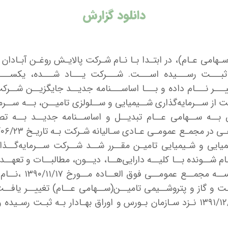
دانلود گزارش
ـــر نـــام داده و بـــا اساســـنامه جدیــد جایگزیــن شــرک
تقــل شــد. در ســال 1383 نــام شــرکت از ســرمایه‌گذاری شــیمیایی و ســلولزی تا
بــه ســهامی عــام تبدیــل و اساســنامه جدیــد بــه تص
یایی و شـیمیایی تامیـن مقــرر شــد شــرکت ســرمایه‌گــذا
م شــونده بــا کلیــه دارایی‌هــا، دیــون، مطالبــات و تعهـ
شــود. پــس از انج
ت و گاز و پتروشــیمی تامیــن(ســهامی عــام) تغییــر یافــت