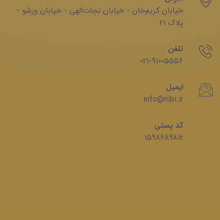
خیابان‌ کریم‌‌خان - خیابان ‌نجات‌الهی - خیابان ‌ورشو -
پلاک 21
تلفن
021-91005556
ایمیل
info@nibi.ir
کد پستی
1598689812