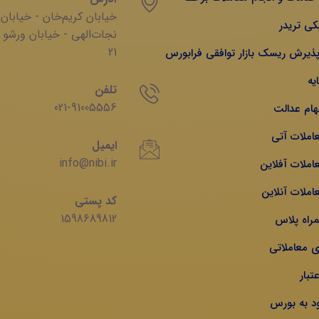
خیابان‌ کریم‌‌خان - خیابان
کی تریدر
‌نجات‌الهی - خیابان ‌ورشو 
21
 پذیرش ریسک بازار توافقی فرابورس
یه
تلفن
021-91005556
هام عدالت
عاملات آتی
ایمیل
info@nibi.ir
املات آفلاین
املات آنلاین
کد پستی
1598689812
مراه پلاس
ی معاملاتی
تبار
ود به بورس