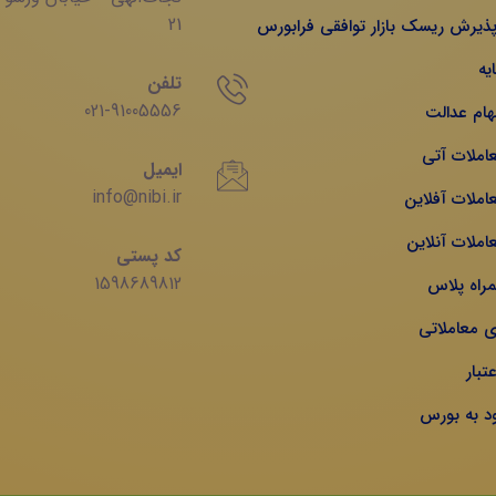
21
 پذیرش ریسک بازار توافقی فرابورس
یه
تلفن
021-91005556
هام عدالت
عاملات آتی
ایمیل
info@nibi.ir
املات آفلاین
املات آنلاین
کد پستی
1598689812
مراه پلاس
ی معاملاتی
تبار
ود به بورس