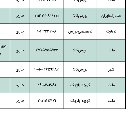
ملت
بورس‌کالا
8241322956
جاری
صادرات‌ایران
بورس‌کالا
0113022896000
جاری
تجارت
تخصصی‌بورس
104323308
جاری
کال
ملت
بورس‌کالا
7575555522
جاری
ط
شهر
بورس‌کالا
1001004659683
جاری
ملت
کوچه بلژیک
2900204091
جاری
ملت
کوچه بلژیک
2901165471
جاری