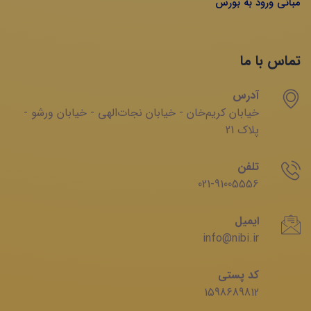
مبانی ورود به بورس
تماس با ما
آدرس
خیابان‌ کریم‌‌خان - خیابان ‌نجات‌الهی - خیابان ‌ورشو -
پلاک 21
تلفن
021-91005556
ایمیل
info@nibi.ir
کد پستی
1598689812