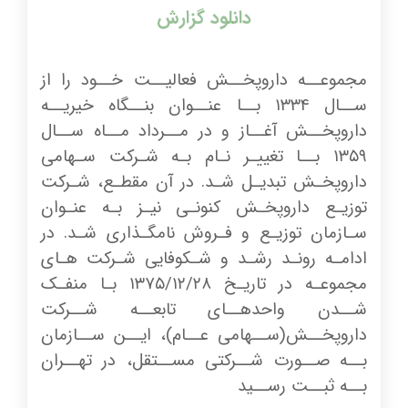
دانلود گزارش
مجموعــه داروپخــش فعالیــت خــود را از
ســال ۱۳۳۴ بــا عنــوان بنــگاه خیریــه
داروپخــش آغــاز و در مــرداد مــاه ســال
۱۳۵۹ بــا تغییـر نـام بـه شـرکت سـهامی
داروپخـش تبدیـل شـد. در آن مقطـع، شـرکت
توزیـع داروپخـش کنونـی نیـز بـه عنـوان
سـازمان توزیـع و فـروش نامگـذاری شـد. در
ادامـه رونـد رشـد و شـکوفایی شـرکت هـای
مجموعـه در تاریـخ
۱۳۷۵/۱۲/۲۸
بـا منفـک
شــدن واحدهــای تابعــه شــرکت
داروپخــش(ســهامی عــام)، ایــن ســازمان
بــه صــورت شــرکتی مســتقل، در تهــران
بــه ثبــت رســید