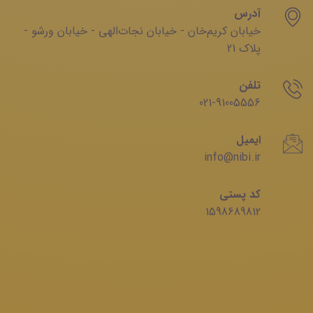
آدرس
خیابان‌ کریم‌‌خان - خیابان ‌نجات‌الهی - خیابان ‌ورشو -
پلاک 21
تلفن
021-91005556
ایمیل
info@nibi.ir
کد پستی
1598689812