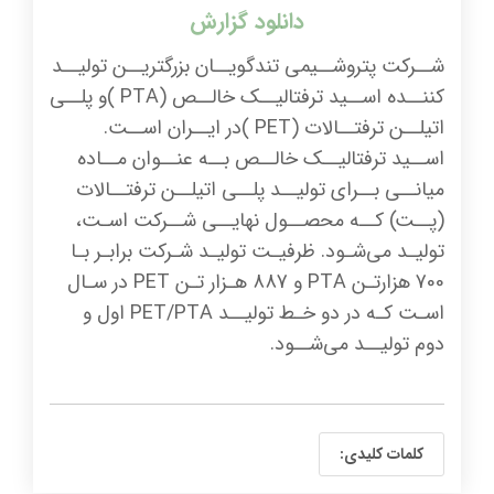
دانلود گزارش
شــرکت پتروشــیمی تندگویــان بزرگتریــن تولیــد
کننــده اســید ترفتالیــک خالــص (PTA )و پلــی
اتیلــن ترفتــالات (PET )در ایــران اســت.
اســید ترفتالیــک خالــص بــه عنــوان مــاده
میانــی بــرای تولیــد پلــی اتیلــن ترفتــالات
(پــت) کــه محصــول نهایــی شــرکت اسـت،
تولیـد می‌شـود. ظرفیـت تولیـد شـرکت برابـر بـا
700 هزارتـن PTA و 887 هـزار تـن PET در سـال
اسـت کـه در دو خـط تولیــد PET/PTA اول و
دوم تولیــد می‌شــود.
کلمات کلیدی: