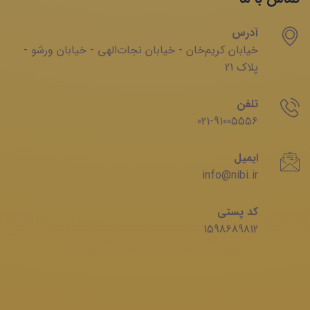
آدرس
خیابان‌ کریم‌‌خان - خیابان ‌نجات‌الهی - خیابان ‌ورشو -
پلاک 21
تلفن
021-91005556
ایمیل
info@nibi.ir
کد پستی
1598689812