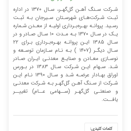
شـرکت سـنگ آهـن گل‌گهـر، سـال ۱۳۷۰ در اداره
ثبـت شـرکت‌هـای شهرسـتان سـیرجان بـه ثبـت
رسـید. پروانـه بهـره‌بـرداری اولیـه از معـدن شـماره
یـک در سـال ۱۳۷۰ بـه مـدت ۱۰ سـال صـادر و در
سـال ۱۳۸۵ ایـن پروانـه بهـره‌بـرداری بـرای ۲۲
سـال دیگـر (۱۴۰۷ ) بـه نـام سـازمان توسـعه و
نوسـازی معـادن و صنایـع معدنـی ایـران صـادر
شـد. سـهام ایـن شـرکت سـال ۱۳۸۳ در بـورس
اوراق بهـادار عرضـه شـد و سـال ۱۳۹۰ نـام ایـن
شـرکت از سـنگ آهـن گل‌گهـر بـه شـرکت معدنـی
و صنعتـی گل‌گهـر (ســهامی عــام) تغییــر
یافــت.
کلمات کلیدی: