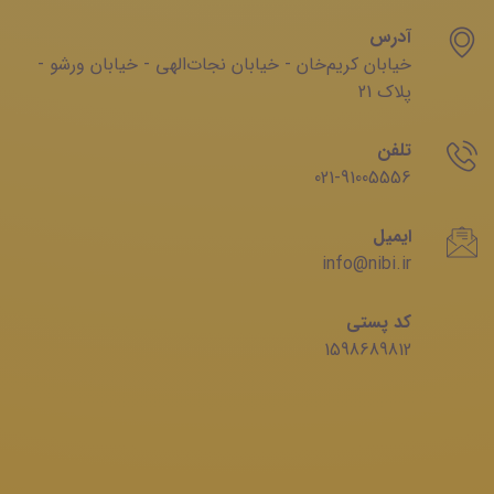
آدرس
خیابان‌ کریم‌‌خان - خیابان ‌نجات‌الهی - خیابان ‌ورشو -
پلاک 21
تلفن
021-91005556
ایمیل
info@nibi.ir
کد پستی
1598689812