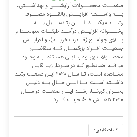
صنعـــت محصـــولات آرایشـــی و بهداشـــتی،
بـــه واســـطه افزایـــش بالقـــوه مصـــرف
رشـــد میکنـــد. ایـــن پتانســـیل بـــه
پشـــتوانه افزایــش درآمــد طبقــات متوســط و
بــالای جوامــع (قــدرت خریــد)، و افزایــش
جمعیــت افــراد بزرگســال کــه متقاضــی
محصــولات بهبـود زیبایـی هسـتند، بـه وجـود
می‌آیـد. همانطـور کـه در نمـودار زیـر قابـل
مشـاهده اسـت، تـا سـال 2020 ایـن صنعـت رشـد
داشــته اســت. بــا ایــن حــال بــه دلیــل
بحــران کرونــا، رشــد ایــن صنعــت در ســال
2020 کاهــش 8 %تجربــه کــرد.
کلمات کلیدی: