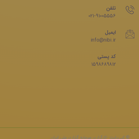
تلفن
021-91005556
ایمیل
info@nibi.ir
کد پستی
1598689812
© کپی‌رایت -کارگزاری سرمایه‌ گذاری ملی ایران