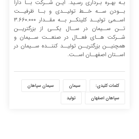
بـه بهـره بـرداري رسـيد. ایـن شــرکت بــا دارا
بــودن ســه خــط تولیــدی و بــا ظرفیــت
اســمی تولیــد کلینکــر بــه مقــدار ۳.۶۶۰.۰۰۰
تــن ســیمان در ســال یکــی از بزرگتریــن
شــرکت هــای فعــال در صنعــت ســیمان و
همچنیــن بزرگتریــن تولیــد کننــده ســیمان در
اســتان اصفهــان اســت.
کلمات کلیدی:
سیمان
سیمان سپاهان
سپاهان اصفهان
تولید