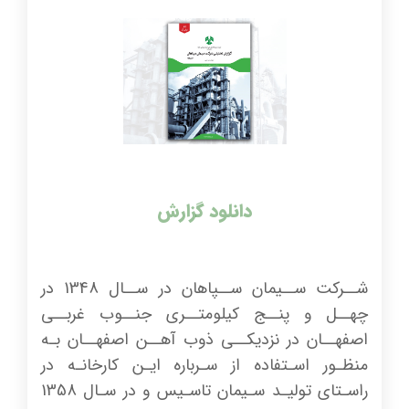
دانلود گزارش
شــرکت ســیمان ســپاهان در ســال 1348 در
چهــل و پنــج کیلومتــری جنــوب غربــی
اصفهــان در نزدیکــی ذوب آهــن اصفهــان بـه
منظـور اسـتفاده از سـرباره ایـن کارخانـه در
راسـتای تولیـد سـیمان تاسـیس و در سـال 1358