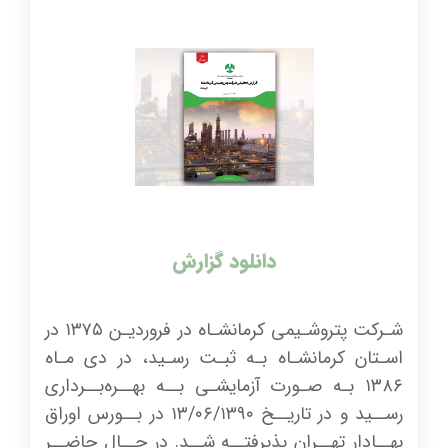
دانلود گزارش
شـرکت پتروشـیمی کرمانشـاه در فروردیـن ۱۳۷۵ در
اسـتان کرمانشـاه بـه ثبـت رسـید، در دی مـاه
۱۳۸۶ بـه صـورت آزمایشـی بــه بهــره‌بــرداری
رســید و در تاریــخ ۱۳/۰۶/۱۳۹۰ در بــورس اوراق
بهــادار تهــران پذیرفتــه شــد. در حــال حاضــر