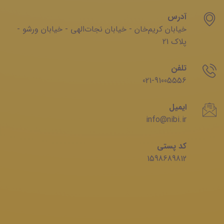
آدرس
خیابان‌ کریم‌‌خان - خیابان ‌نجات‌الهی - خیابان ‌ورشو -
پلاک 21
تلفن
021-91005556
ایمیل
info@nibi.ir
کد پستی
1598689812