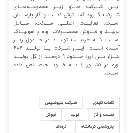
ایــن شــرکت جــزو زیــر مجموعــه‌هــای
شــرکت گــروه گســترش نفــت و گاز پارســیان
اســت. فعالیــت اصلــی شــرکت، شــامل
تولیــد و فــروش محصــولات اوره و آمونیــاک
اســت کــه ظرفیــت تولیــد در جــدول زیــر
آمــده اســت. ایــن شــرکت بــا تولیــد ۶۸۶
هــزار تــن اوره حــدود ۹ درصــد از کل تولیــد
اوره در کشــور را بــه خــود اختصــاص داده
اســت.
کلمات کلیدی:
شـرکت پتروشـیمی
نفــت و گاز
تولید
فروش
پتروشیمی کرمانشاه
کرماشا