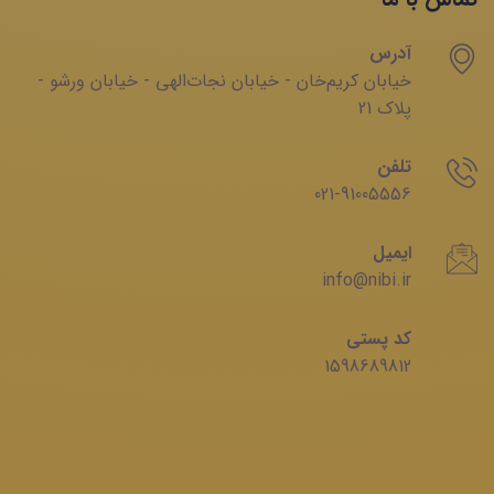
آدرس
خیابان‌ کریم‌‌خان - خیابان ‌نجات‌الهی - خیابان ‌ورشو -
پلاک 21
تلفن
021-91005556
ایمیل
info@nibi.ir
کد پستی
1598689812