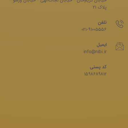
خیابان‌ کریم‌‌خان - خیابان ‌نجات‌الهی - خیابان ‌ورشو -
پلاک 21
تلفن
021-91005556
ایمیل
info@nibi.ir
کد پستی
1598689812