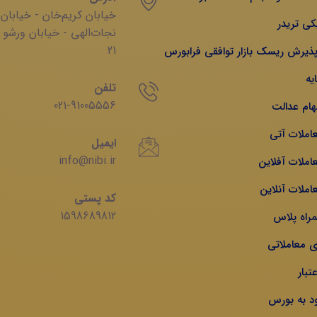
خیابان‌ کریم‌‌خان - خیابان
کی تریدر
‌نجات‌الهی - خیابان ‌ورشو 
21
 پذیرش ریسک بازار توافقی فرابورس
یه
تلفن
021-91005556
هام عدالت
عاملات آتی
ایمیل
info@nibi.ir
املات آفلاین
املات آنلاین
کد پستی
1598689812
مراه پلاس
ی معاملاتی
تبار
ود به بورس