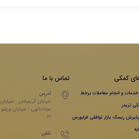
ای کمکی
تماس با ما
ه خدمات و انجام معاملات برخط
آدرس
خیابان‌ کریم‌‌خان - خیابان
کی تریدر
‌نجات‌الهی - خیابان ‌ورشو 
21
 پذیرش ریسک بازار توافقی فرابورس
یه
تلفن